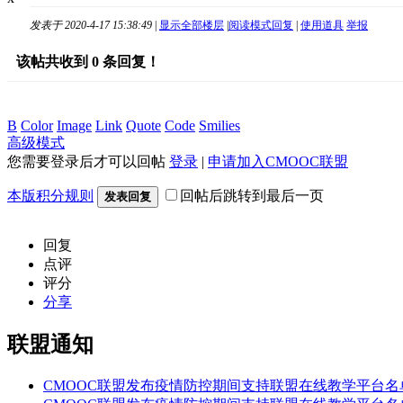
发表于 2020-4-17 15:38:49
|
显示全部楼层
|
阅读模式
回复
|
使用道具
举报
该帖共收到
0
条回复！
B
Color
Image
Link
Quote
Code
Smilies
高级模式
您需要登录后才可以回帖
登录
|
申请加入CMOOC联盟
本版积分规则
回帖后跳转到最后一页
发表回复
回复
点评
评分
分享
联盟通知
CMOOC联盟发布疫情防控期间支持联盟在线教学平台名