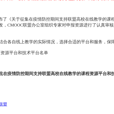
）发布了《关于征集在疫情防控期间支持联盟高校在线教学的
发，CMOOC联盟办公室组织专家对申报资源进行了认真审
校结合各自线上教学的实际情况，选择合适的平台和服务，保
程资源平台和技术平台名单
批在疫情防控期间支持联盟高校在线教学的课程资源平台和
联盟