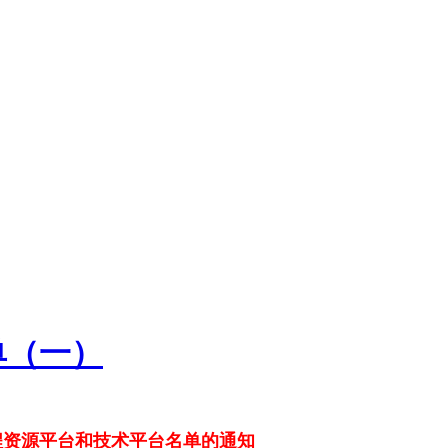
单（一）
程资源平台和技术平台名单的通知